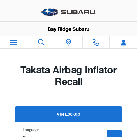
Bay Ridge Subaru
Skip to main content
Bay Ridge Subaru